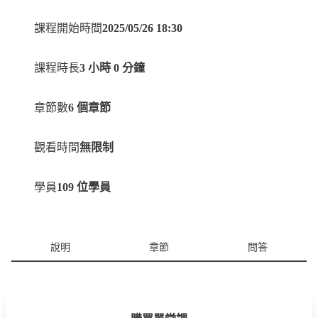
的創意直接變現 💰
Nijijourney動漫風加持：專攻二次元風格，打造吸睛的動漫
課程開始時間
2025/05/26 18:30
角色與場景，滿足粉絲與市場需求 🌸
初學者友好：比Stable Diffusion複雜模型更直觀簡單，零基
課程時長
3 小時 0 分鐘
礎也能快速上手 ⚙️
進階技巧解鎖：學習高級參數與指令，精準控制作品細節，
章節數
6 個章節
提升專業水準 🌟
實戰項目實操：透過真實案例與商業應用練習，將技能轉化
觀看時間
無限制
為實力 🛠️
💡 Midjourney不僅是藝術愛好者的天堂，更是設計師、創業
學員
109 位學員
者和動漫迷的商業利器！無論你是想打造個人作品集、開發
動漫IP，還是為客戶提供創意解決方案，這門課都能助你一
臂之力。無需繁瑣的技術門檻，從小白到大師，課程帶你步
說明
章節
問答
步進階，點燃你的創意火花 🔥，成為AI繪圖領域的閃耀新
星！