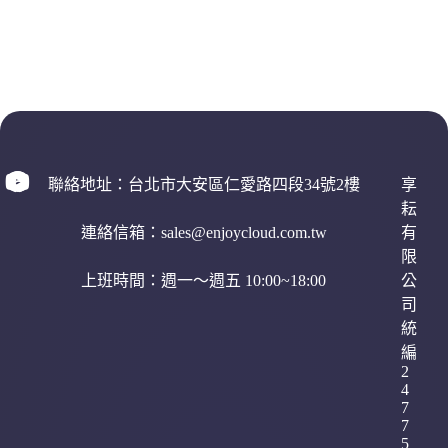
聯絡地址：台北市大安區仁愛路四段34號2樓
享
耘
連絡信箱：sales@enjoycloud.com.tw
有
限
上班時間：週一～週五 10:00~18:00
公
司
統
編
2
取消
確認購買
4
7
7
5