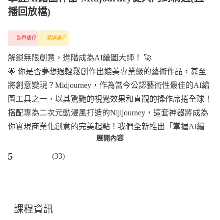
播回放檔)
熱門課程
精選課程
解鎖無限創意，進階成為AI繪圖大師！ 🚀
🌟 你是否夢想過輕鬆創作出媲美專業級的藝術作品，甚至
將創意變現？Midjourney，作為當今公認藝術性最佳的AI繪
圖工具之一，以其驚艷的視覺效果和直觀的操作席捲全球！
搭配專為二次元動漫風打造的Nijijourney，這套神器將成為
你實現商業化創意的完美起點！我們全新推出「掌握AI繪
展開內容
圖神器 - Midjourney 從入門到精通」線上課程，帶你從零開
始，快速上手這款夢幻工具！
5
(33)
🎓 為什麼選擇Midjourney？這門課帶你全面掌握：
藝術性無可匹敵：生成細膩、充滿質感的畫作，輕鬆超越傳
統設計界限 🎨
課程資訊
商業化應用潛力：從品牌視覺到產品設計，Midjourney讓你